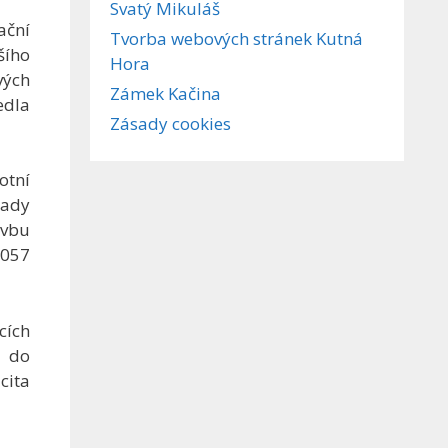
Svatý Mikuláš
ační
Tvorba webových stránek Kutná
šího
Hora
vých
Zámek Kačina
edla
Zásady cookies
otní
lady
avbu
5057
cích
a do
cita