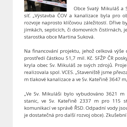
Obce Svatý Mikuláš a S
síť. „Výstavba ČOV a kanalizace byla pro ob
rozvoje naprosto klíčovou záležitostí. Dříve
jímkách, septicích, či domovních čistírnách, 
starostka obce Martina Suková.
Na financování projektu, jehož celková výše 
prostředí částkou 51,7 mil. Kč. SFŽP ČR poskyt
kryla obec Sv. Mikuláš ze svých zdrojů. Pro
realizovala spol. VCES. „Staveniště jsme převza
m tlakové kanalizace a ve Sv. Kateřině 3647 m,
„Ve Sv. Mikuláši bylo vybudováno 3621 m 
stanic, ve Sv. Kateřině 2337 m pro 115 s
komunikací ve správě ŘSD. Odpadní vody jso
je dostatečná pro další rozvoj obce). Zkušebn