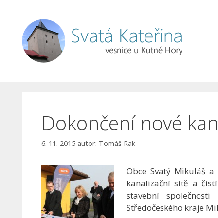
Přeskočit
na
obsah
Dokončení nové kan
6. 11. 2015
autor:
Tomáš Rak
Obce Svatý Mikuláš a S
kanalizační sítě a čis
stavební společnost
Středočeského kraje Mil