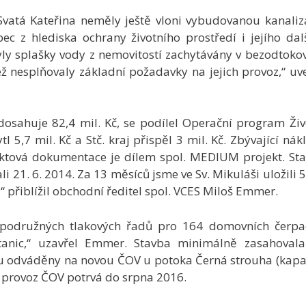
vatá Kateřina neměly ještě vloni vybudovanou kanaliz
ec z hlediska ochrany životního prostředí i jejího dal
 byly splašky vody z nemovitostí zachytávány v bezodtoko
jež nesplňovaly základní požadavky na jejich provoz,“ uv
dosahuje 82,4 mil. Kč, se podílel Operační program Živ
l 5,7 mil. Kč a Stč. kraj přispěl 3 mil. Kč. Zbývající nák
jektová dokumentace je dílem spol. MEDIUM projekt. St
li 21. 6. 2014. Za 13 měsíců jsme ve Sv. Mikuláši uložili 
“ přiblížil obchodní ředitel spol. VCES Miloš Emmer.
podružných tlakových řadů pro 164 domovních čerpa
tanic,“ uzavřel Emmer. Stavba minimálně zasahoval
u odváděny na novou ČOV u potoka Černá strouha (kapa
í provoz ČOV potrvá do srpna 2016.