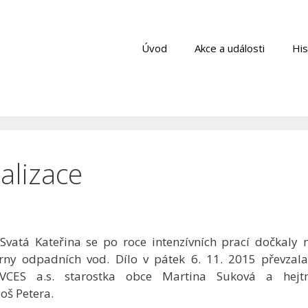
Úvod
Akce a události
His
alizace
vatá Kateřina se po roce intenzívních prací dočkaly 
tírny odpadních vod. Dílo v pátek 6. 11. 2015 převzal
i VCES a.s. starostka obce Martina Suková a hej
oš Petera.